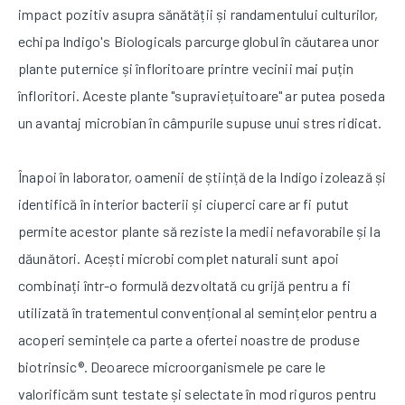
impact pozitiv asupra sănătății și randamentului culturilor,
echipa Indigo's Biologicals parcurge globul în căutarea unor
plante puternice și înfloritoare printre vecinii mai puțin
înfloritori. Aceste plante "supraviețuitoare" ar putea poseda
un avantaj microbian în câmpurile supuse unui stres ridicat.
Înapoi în laborator, oamenii de știință de la Indigo izolează și
identifică în interior bacterii și ciuperci care ar fi putut
permite acestor plante să reziste la medii nefavorabile și la
dăunători. Acești microbi complet naturali sunt apoi
combinați într-o formulă dezvoltată cu grijă pentru a fi
utilizată în tratementul convențional al semințelor pentru a
acoperi semințele ca parte a ofertei noastre de produse
biotrinsic®. Deoarece microorganismele pe care le
valorificăm sunt testate și selectate în mod riguros pentru