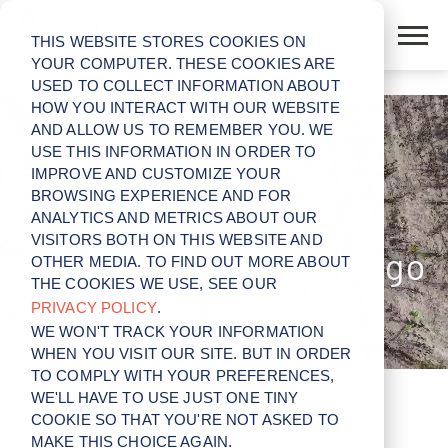
THIS WEBSITE STORES COOKIES ON
YOUR COMPUTER. THESE COOKIES ARE
USED TO COLLECT INFORMATION ABOUT
HOW YOU INTERACT WITH OUR WEBSITE
AND ALLOW US TO REMEMBER YOU. WE
USE THIS INFORMATION IN ORDER TO
IMPROVE AND CUSTOMIZE YOUR
BROWSING EXPERIENCE AND FOR
ANALYTICS AND METRICS ABOUT OUR
VISITORS BOTH ON THIS WEBSITE AND
Știința biologică Indigo
OTHER MEDIA. TO FIND OUT MORE ABOUT
THE COOKIES WE USE, SEE OUR
PRIVACY POLICY
.
WE WON'T TRACK YOUR INFORMATION
WHEN YOU VISIT OUR SITE. BUT IN ORDER
TO COMPLY WITH YOUR PREFERENCES,
WE'LL HAVE TO USE JUST ONE TINY
COOKIE SO THAT YOU'RE NOT ASKED TO
MAKE THIS CHOICE AGAIN.