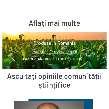
Aflați mai multe
Produse în România
PORUMB | biotrinsic i30 FP
FLOAREA SOARELUI
| biotrinsic i180 FP
Ascultați opiniile comunității
științifice