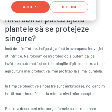
Ce s-ar întâmpla dacă
ACCEPT
DECLINE
microbii ar putea ajuta
plantele să se protejeze
singure?
Încă de la înființare, Indigo Ag a fost în avangarda inovației
științifice. Ne folosim de microbiologia puternică, de
învățarea automată și de tehnologiile digitale pentru a face
agricultura mai productivă, mai profitabilă și mai durabilă.
În timp ce obiectivele noastre sunt ambițioase, noi gândim
în stil mare, începând de la mic - la nivel microscopic.
Pentru a descoperi microorganismele cu cel mai mare